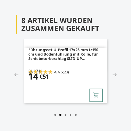
8 ARTIKEL WURDEN
ZUSAMMEN GEKAUFT
Führungsset U-Profil 17x25 mm L:150
cm und Bodenführung mit Rolle, für
Schiebetorbeschlag SLID'UP...
SU1711
4.7
/
5
(23)
14
€51