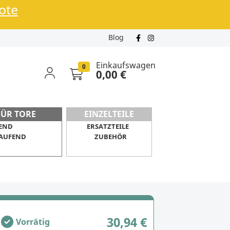
bote
Blog
Einkaufswagen
0
0,00 €
FÜR TORE
EINZELTEILE
END
ERSATZTEILE
AUFEND
ZUBEHÖR
30,94 €
Vorrätig