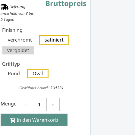
Bruttopreis
Lieferung
innerhalb von
3
bis
5
Tagen
Finishing
verchromt
satiniert
vergoldet
Grifftyp
Rund
Oval
Gewählter Artikel :
SU5331
Menge
In den Warenkorb