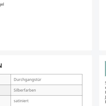
gel
N
Durchgangstür
Silberfarben
satiniert