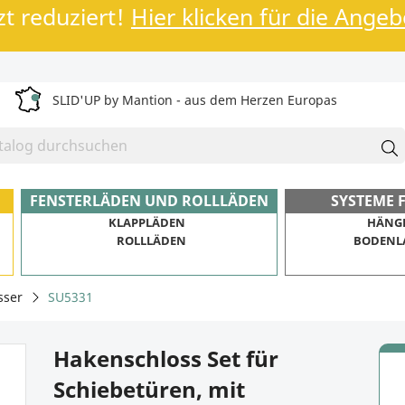
zt reduziert!
Hier klicken für die Ange
SLID'UP by Mantion - aus dem Herzen Europas
FENSTERLÄDEN UND ROLLLÄDEN
SYSTEME 
KLAPPLÄDEN
HÄNG
ROLLLÄDEN
BODENL
sser
SU5331
Hakenschloss Set für
Schiebetüren, mit