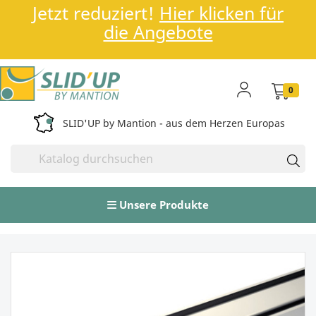
Jetzt reduziert!
Hier klicken für
die Angebote
0
SLID'UP by Mantion - aus dem Herzen Europas
Unsere Produkte