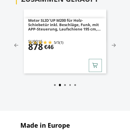
Motor SLID'UP M200 für Holz-
Schiebetür inkl. Beschläge, Funk, mit
APP-Steuerung, Laufschiene 195 cm,...
SU9015
5
/
5
(1)
878
€46
Made in Europe