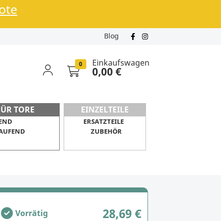
bote
Blog
Einkaufswagen
0
0,00 €
FÜR TORE
EINZELTEILE
END
ERSATZTEILE
AUFEND
ZUBEHÖR
28,69 €
Vorrätig