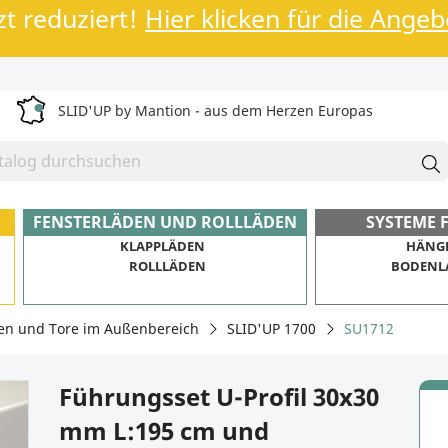
zt reduziert!
Hier klicken für die Ange
SLID'UP by Mantion - aus dem Herzen Europas
FENSTERLÄDEN UND ROLLLÄDEN
SYSTEME 
KLAPPLÄDEN
HÄNG
ROLLLÄDEN
BODENL
en und Tore im Außenbereich
SLID'UP 1700
SU1712
Führungsset U-Profil 30x30
mm L:195 cm und