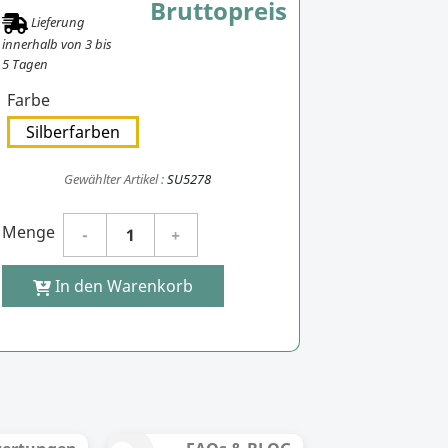
Bruttopreis
Lieferung
innerhalb von
3
bis
5
Tagen
Farbe
Silberfarben
Gewählter Artikel :
SU5278
Menge
In den Warenkorb