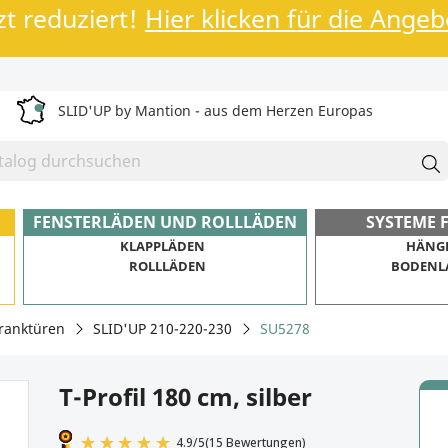
zt reduziert!
Hier klicken für die Ange
SLID'UP by Mantion - aus dem Herzen Europas
FENSTERLÄDEN UND ROLLLÄDEN
SYSTEME 
KLAPPLÄDEN
HÄNG
ROLLLÄDEN
BODENL
ranktüren
SLID'UP 210-220-230
SU5278
T-Profil 180 cm, silber