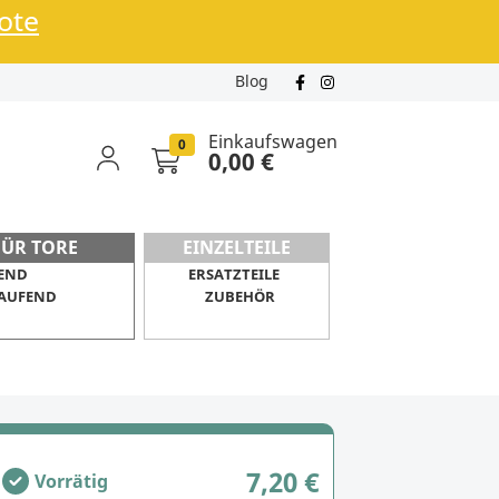
bote
Blog
Einkaufswagen
0
0,00 €
FÜR TORE
EINZELTEILE
END
ERSATZTEILE
AUFEND
ZUBEHÖR
7,20 €
Vorrätig