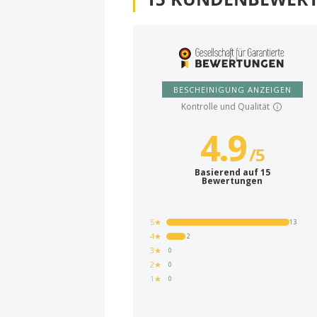
BESCHEINIGUNG ANZEIGEN
Kontrolle und Qualität
4.9
/
5
Basierend auf 15
Bewertungen
5★
13
4★
2
3★
0
2★
0
1★
0