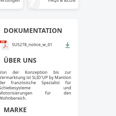
ertungen
FAQs & BLOG
DOKUMENTATION
SU5278_notice_w_01
ÜBER UNS
Von der Konzeption bis zur
Vermarktung ist SLID'UP by Mantion
der französische Spezialist für
Schiebesysteme und
Motorisierungen für den
Wohnbereich.
MARKE