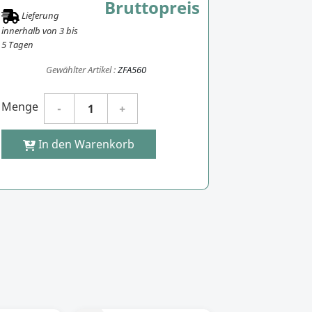
Bruttopreis
Lieferung
innerhalb von
3
bis
5
Tagen
Gewählter Artikel :
ZFA560
Menge
In den Warenkorb