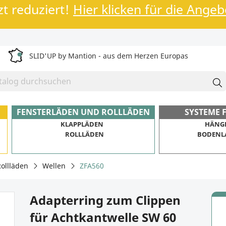
zt reduziert!
Hier klicken für die Ange
SLID'UP by Mantion - aus dem Herzen Europas
FENSTERLÄDEN UND ROLLLÄDEN
SYSTEME 
KLAPPLÄDEN
HÄNG
ROLLLÄDEN
BODENL
ollläden
Wellen
ZFA560
Adapterring zum Clippen
für Achtkantwelle SW 60