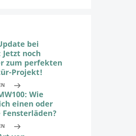
Update bei
 Jetzt noch
er zum perfekten
ür-Projekt!
EN
 MW100: Wie
ich einen oder
 Fensterläden?
EN