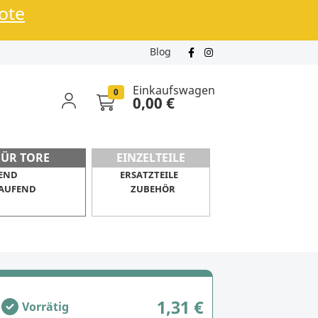
bote
Blog
Einkaufswagen
0
0,00 €
FÜR TORE
EINZELTEILE
END
ERSATZTEILE
AUFEND
ZUBEHÖR
1,31 €
Vorrätig