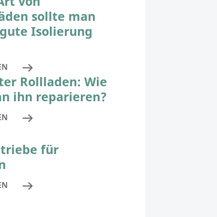
Art von
äden sollte man
 gute Isolierung
EN
ter Rollladen: Wie
n ihn reparieren?
EN
triebe für
n
EN