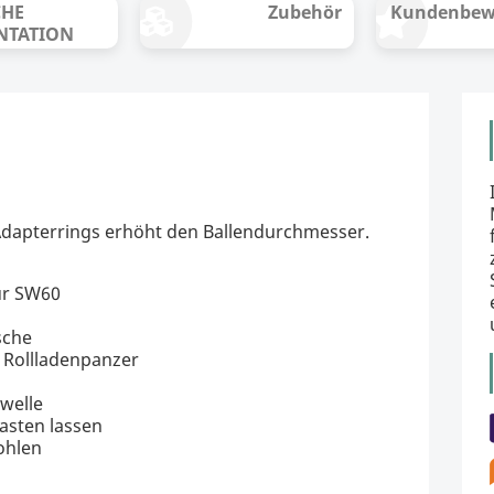
CHE
Zubehör
Kundenbew
NTATION
dapterrings erhöht den Ballendurchmesser.
ür SW60
sche
 Rollladenpanzer
welle
rasten lassen
ohlen