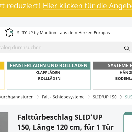
zt reduziert!
Hier klicken für die Ange
SLID'UP by Mantion - aus dem Herzen Europas
FENSTERLÄDEN UND ROLLLÄDEN
SYSTEME 
KLAPPLÄDEN
HÄNG
ROLLLÄDEN
BODENL
Durchgangstüren
Falt - Schiebesysteme
SLID'UP 150
SU
Falttürbeschlag SLID'UP
150, Länge 120 cm, für 1 Tür