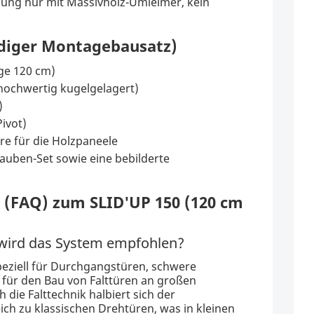
ung nur mit Massivholz-Umleimer, kein
ndiger Montagebausatz)
ge 120 cm)
(hochwertig kugelgelagert)
)
ivot)
e für die Holzpaneele
auben-Set sowie eine bebilderte
n (FAQ) zum SLID'UP 150 (120 cm
 wird das System empfohlen?
eziell für Durchgangstüren, schwere
 für den Bau von Falttüren an großen
die Falttechnik halbiert sich der
ch zu klassischen Drehtüren, was in kleinen