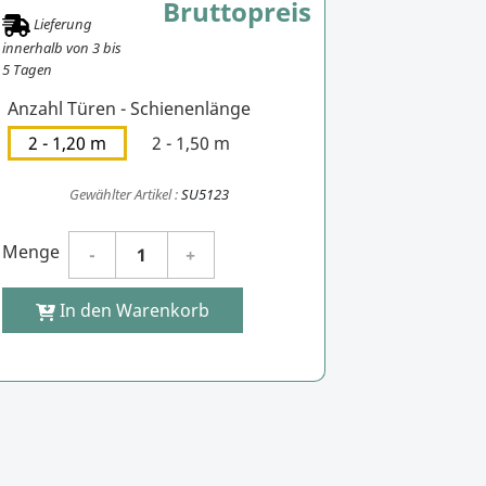
Bruttopreis
Lieferung
innerhalb von
3
bis
5
Tagen
Anzahl Türen - Schienenlänge
2 - 1,20 m
2 - 1,50 m
Gewählter Artikel :
SU5123
Menge
In den Warenkorb