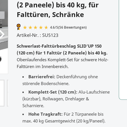
(2 Paneele) bis 40 kg, für
Falttüren, Schränke
Artikel-Nr. :
SU5123
Schwerlast-Falttürbeschlag SLID’UP 150
(120 cm) für 1 Falttür (2 Paneele) bis 40 kg.
4.6
/
5
(56 Bewertungen)
Obenlaufendes Komplett-Set für schwere Holz-
Falttüren im Innenbereich.
Barrierefrei:
Deckenführung ohne
störende Bodenschiene.
Komplett-Set (120 cm):
Alu-Laufschiene
(kürzbar), Rollwagen, Drehlager &
Scharniere.
Hohe Tragkraft:
Für 2 Türpaneele bis
max. 40 kg Gesamtgewicht (20 kg/Paneel).