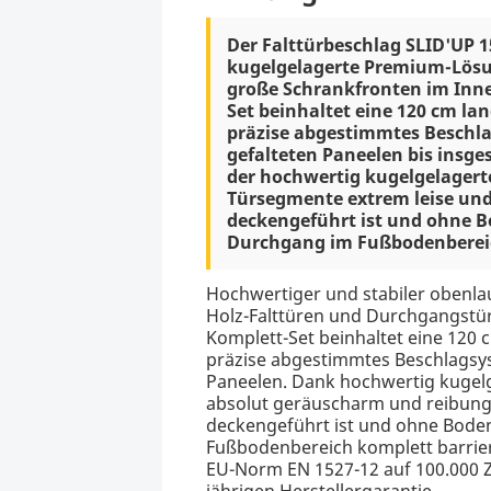
Der Falttürbeschlag SLID'UP 15
kugelgelagerte Premium-Lösu
große Schrankfronten im Inne
Set beinhaltet eine 120 cm l
präzise abgestimmtes Beschla
gefalteten Paneelen bis insge
der hochwertig kugelgelagert
Türsegmente extrem leise und
deckengeführt ist und ohne B
Durchgang im Fußbodenbereic
Hochwertiger und stabiler obenla
Holz-Falttüren und Durchgangstü
Komplett-Set beinhaltet eine 120
präzise abgestimmtes Beschlagsys
Paneelen. Dank hochwertig kugelg
absolut geräuscharm und reibungs
deckengeführt ist und ohne Bode
Fußbodenbereich komplett barrier
EU-Norm EN 1527-12 auf 100.000 Zy
jährigen Herstellergarantie.