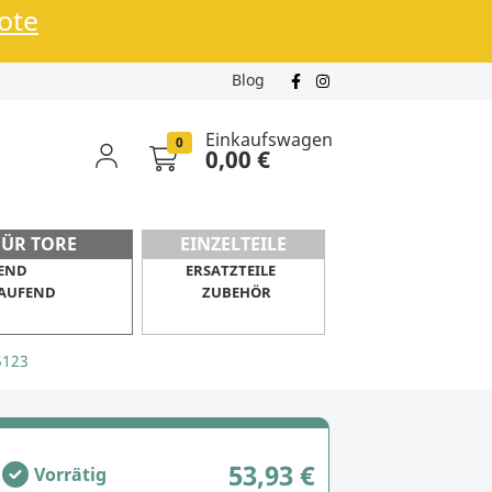
bote
Blog
Einkaufswagen
0
0,00 €
FÜR TORE
EINZELTEILE
END
ERSATZTEILE
AUFEND
ZUBEHÖR
5123
53,93 €
Vorrätig