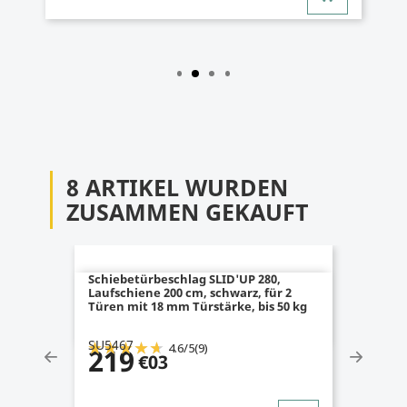
8 ARTIKEL WURDEN
ZUSAMMEN GEKAUFT
Schiebetürbeschlag SLID'UP 280,
Laufschiene 200 cm, schwarz, für 2
Türen mit 18 mm Türstärke, bis 50 kg
SU5467
4.6
/
5
(9)
219
€03