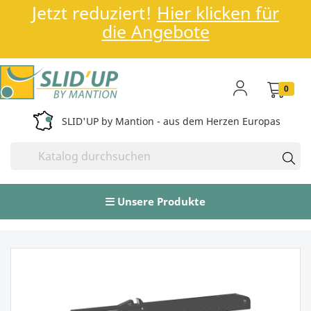
Jetzt reduziert!
Hier klicken für
die Angebote
0
SLID'UP by Mantion - aus dem Herzen Europas
Unsere Produkte