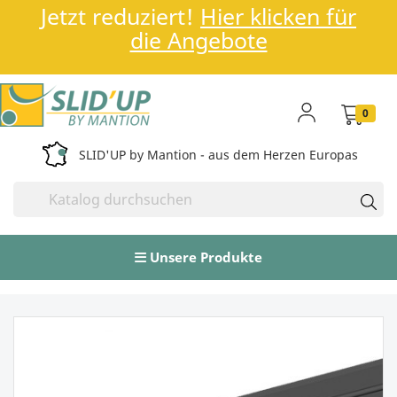
Jetzt reduziert!
Hier klicken für
die Angebote
0
SLID'UP by Mantion - aus dem Herzen Europas
Unsere Produkte