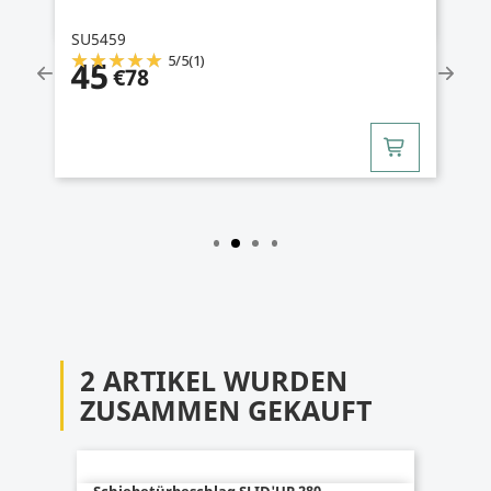
SU5459
5
/
5
(1)
45
€78
2 ARTIKEL WURDEN
ZUSAMMEN GEKAUFT
Schiebetürbeschlag SLID'UP 280,