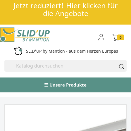
Jetzt reduziert!
Hier klicken für
die Angebote
0
SLID'UP by Mantion - aus dem Herzen Europas
Unsere Produkte