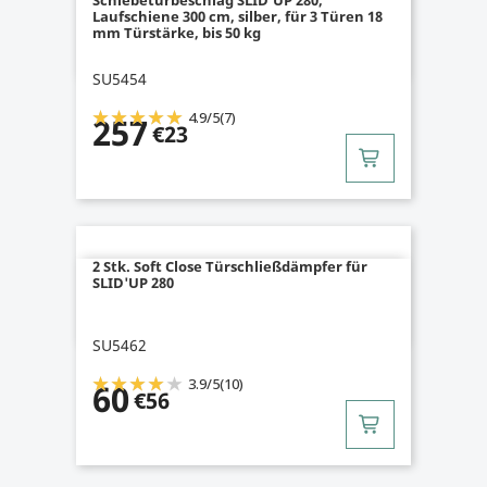
Laufschiene 300 cm, silber, für 3 Türen 18
mm Türstärke, bis 50 kg
SU5454
4.9
/
5
(7)
257
€23
2 Stk. Soft Close Türschließdämpfer für
SLID'UP 280
SU5462
3.9
/
5
(10)
60
€56